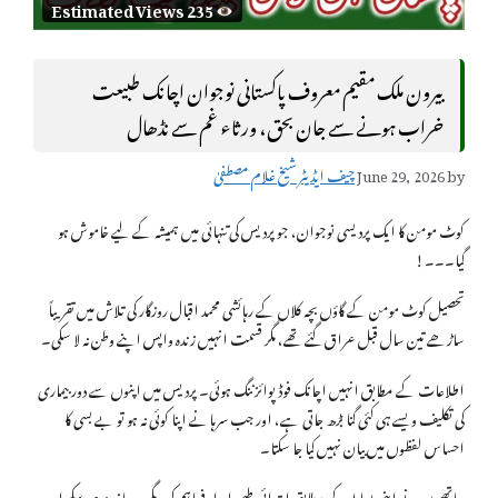
Estimated Views 235
بیرون ملک مقیم معروف پاکستانی نوجوان اچانک طبیعت
خراب ہونے سے جان بحق، ورثاء غم سے نڈھال
by
June 29, 2026
چیف ایڈیٹر شیخ غلام مصطفیٰ
کوٹ مومن کا ایک پردیسی نوجوان، جو پردیس کی تنہائی میں ہمیشہ کے لیے خاموش ہو
گیا۔۔۔!
تحصیل کوٹ مومن کے گاؤں بچہ کلاں کے رہائشی محمد اقبال روزگار کی تلاش میں تقریباً
ساڑھے تین سال قبل عراق گئے تھے، مگر قسمت انہیں زندہ واپس اپنے وطن نہ لا سکی۔
اطلاعات کے مطابق انہیں اچانک فوڈ پوائزننگ ہوئی۔ پردیس میں اپنوں سے دور بیماری
کی تکلیف ویسے ہی کئی گنا بڑھ جاتی ہے، اور جب سرہانے اپنا کوئی نہ ہو تو بے بسی کا
احساس لفظوں میں بیان نہیں کیا جا سکتا۔
ساتھیوں نے اپنی بساط کے مطابق ابتدائی طبی امداد فراہم کی، مگر وہ جانبر نہ ہو سکے اور