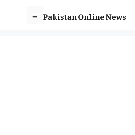
Ski
Pakistan Online News
t
Menu
conten