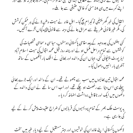
اپنے کمرے میں ہی 24 مئی کو خالقِ حقیقی سے جا ملے۔
انتقال کی خبر گھر پہنچی تو کہرام مچ گیا۔ اہل خانہ نے میت وطن لانے کی ہر ممکن کوشش
کی، مگر غیر قانونی طریقے سے عراق جانے کی وجہ سے قانونی پیچیدگیاں آڑے آ گئیں۔
کئی ہفتوں کی جدوجہد کے بعد مقامی پاکستانی دوستوں، سیاسی و سماجی شخصیات کی
کوششوں سے تمام مراحل مکمل ہوئے اور چند روز قبل محمد اقبال کی میت اسلام آباد
ایئرپورٹ پہنچائی گئی، جہاں ان کی والدہ اور بھائی نے اشک بار آنکھوں کے ساتھ
آخری بار انہیں وصول کیا۔
محمد اقبال تین بھائیوں میں سب سے چھوٹے تھے۔ ان کے والد اور ایک بڑے بھائی
پہلے ہی اس دنیا سے رخصت ہو چکے تھے، اور اب اس سانحے نے ان کی والدہ کے
دکھوں میں ایک اور ناقابلِ برداشت اضافہ کر دیا۔
یہ پوسٹ ملک بھر کے تمام پردیسیوں کی قربانیوں کو خراج عقیدت پیش کرنے کے لیے
کی جا رہی ہے۔
لاکھوں پاکستانی اپنے خاندان کی خوشیوں اور بہتر مستقبل کے لیے دیارِ غیر میں سخت