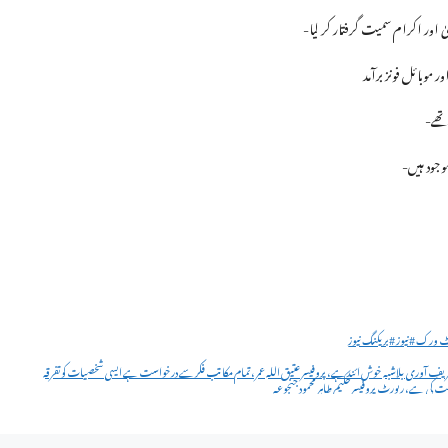
اور اکرام سمیت گرفتار کر لیا-
موبائل فونز برآمد
تھے-
وجود ہیں-
ٹ ورک #نیوز #بریکنگ نیوز
تشریف آوری بلاشبہ خوش ائند ہے، پروفیسر عتیق اللہ عمر، تمام مکاتب فکر سے درخواست ہے ایسی شخصیات کو تفرقہ
 کی ہے، رپورٹ پروفیسر حکیم طاہر محمود جنجوعہ