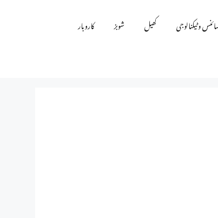
ائنس و ٹیکنالوجی
کھیل
شوبز
کاروبار