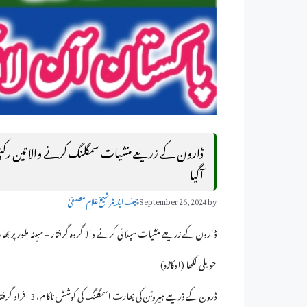
ڈارون کے زریعے منشیات سمگلنگ کرنے والا تین رکنی
آگیا
by
September 26, 2024
چیف ایڈیٹر شیخ غلام مصطفیٰ
ڈارون کے زریعے منشیات سپلائی کرنے والا گروہ گرفتار – مبینہ طور پر بھ
حویلی لکھا (اوکاڑہ)
ڈرون کے ذریعے ہیروئن کی بھارت اسمگلنگ کی کوشش ناکام، 3 افراد گرفتار