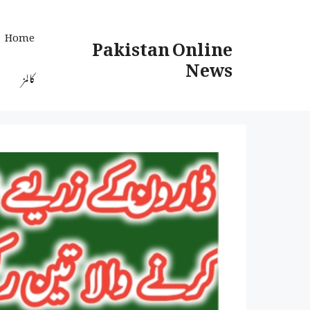
Ski
t
Home
Pakistan Online
conten
News
کالمز