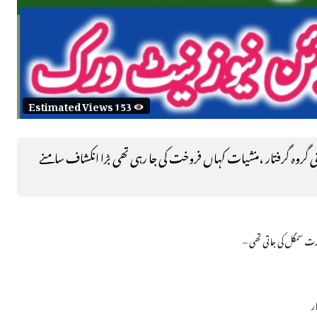
Estimated Views 153
 گروہ گرفتار ،منشیات کہاں فروخت کی جا رہی تھی بڑا انکشاف سامنے
ارت سمگل کی جاتی تھی –