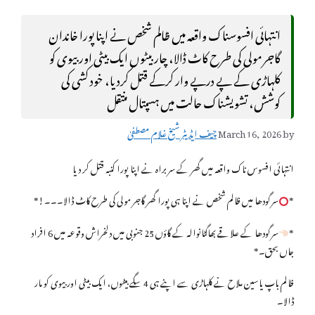
انتہائی افسوسناک واقعہ میں ظالم شخص نے اپنا پورا خاندان
گاجر مولی کی طرح کاٹ ڈالا، چار بیٹوں ایک بیٹی اور بیوی کو
کلہاڑی کے پے درپے وار کرکے قتل کردیا، خود کشی کی
کوشش، تشویشناک حالت میں ہسپتال منتقل
by
March 16, 2026
چیف ایڈیٹر شیخ غلام مصطفیٰ
انتہائی افسوس ناک واقعہ میں گھر کے سربراہ نے اپنا پورا کنبہ قتل کر دیا
*
سرگودھا میں ظالم شخص نے اپنا ہی پورا گھر گاجر مولی کی طرح کاٹ ڈالا۔۔۔!*
*
سرگودھا کے علاقے بھاگٹانوالہ کے گاؤں 25 جنوبی میں دلخراش وقوعہ میں 6 افراد
جاں بحق۔*
ظالم باپ یاسین ملاح نے کلہاڑی سے اپنے ہی 4 سگے بیٹوں، ایک بیٹی اور بیوی کو مار
ڈالا۔