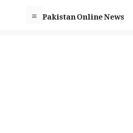
Ski
Pakistan Online News
t
Menu
conten