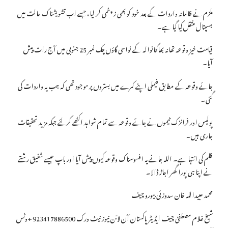
ملزم نے ظالمانہ واردات کے بعد خود کو بھی ز*خمی کر لیا، جسے اب تشویشناک حالت میں
ہسپتال منتقل کیا گیا ہے۔
قیامت خیز وقوعہ تھانہ بھاگٹانوالہ کے نواحی گاؤں چک نمبر 25 جنوبی میں آج رات پیش
آیا۔
جائے وقوعہ کے مطابق فیملی اپنے کمرے میں بستروں پر موجود تھی کہ جب یہ واردات کی
گئی۔
پولیس اور فرانزک ٹیموں نے جائے وقوعہ سے تمام شواہد اکٹھے کرلئے جبکہ مزید تحقیقات
جاری ہیں۔
ظلم کی انتہا ہے۔ اللہ جانے یہ افسوسناک وقوعہ کیوں پیش آیا اور باپ جیسے شفیق رشتے
نے اپنا ہی پورا گھر اجاڑ ڈالا۔
محمد عبیداللہ خان سدوزئی بیورو چیف
شیخ غلام مصطفیٰ چیف ایڈیٹر پاکستان آن لائن نیوز نیٹ ورک 923417886500 +وٹس