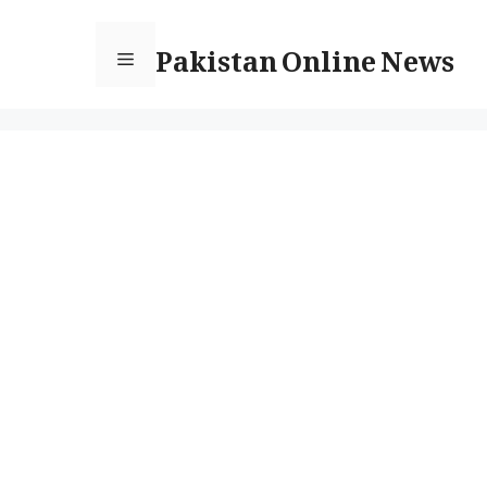
Ski
Pakistan Online News
t
Menu
conten