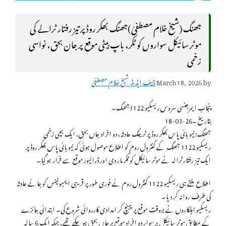
جھنگ (شیخ غلام مصطفیٰ)جھنگ بھکر روڈ پر تیز رفتار ٹرالے کی
موٹر سائیکل سواروں کو ٹکر، باپ بیٹی موقع پر جان بحق، نواسی
زخمی
by
March 18, 2026
چیف ایڈیٹر شیخ غلام مصطفیٰ
پنجاب ایمرجنسی سروس ریسکیو 1122جھںگ۔
بتاریخ ۔26-03-18
جھنگ: نیو بائی پاس بھکر روڈ پر ٹریفک حادثہ، دو افراد جاں بحق، ایک بچی زخمی
ریسکیو 1122 جھنگ کے کنٹرول روم کو اطلاع موصول ہوئی کہ نیو بائی پاس بھکر روڈ پر
ایک تیز رفتار ٹرالہ نے موٹر سائیکل کو ٹکر مار دی اور ڈرائیور موقع سے فرار ہو گیا۔
اطلاع ملتے ہی ریسکیو 1122 کنٹرول روم نے فوری طور پر قریبی ایمبولینس کو جائے حادثہ
کی طرف روانہ کر دیا۔
ریسکیو اہلکاروں نے بروقت موقع پر پہنچ کر امدادی کارروائی شروع کی۔ ابتدائی جائزے
کے مطابق موٹر سائیکل پر سوار دو افراد موقع پر جاں بحق ہو چکے تھے، جبکہ ایک 6 سالہ