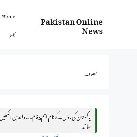
Ski
t
Home
Pakistan Online
conten
News
کالمز
تصاویر
پاکستان کی ماؤں کے نام اہم پیغام….. والدین آنکھیں 
ساتھ