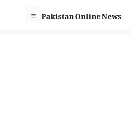
Ski
Pakistan Online News
t
Menu
conten