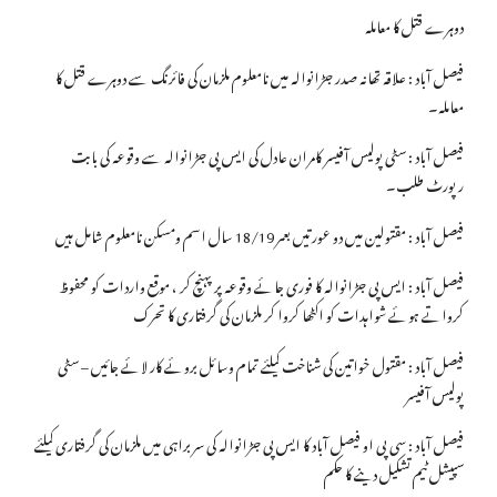
دوہرے قتل کا معاملہ
فیصل آباد : علاقہ تھانہ صدر جڑانوالہ میں نامعلوم ملزمان کی فائرنگ سے دوہرے قتل کا
معاملہ۔
فیصل آباد : سٹی پولیس آفیسر کامران عادل کی ایس پی جڑانوالہ سے وقوعہ کی بابت
رپورٹ طلب۔
فیصل آباد : مقتولین میں دو عورتیں بعمر 18/19 سال اسم ومسکن نامعلوم شامل ہیں
فیصل آباد : ایس پی جڑانوالہ کا فوری جائے وقوعہ پر پہنچ کر ، موقع واردات کو محفوظ
کرواتے ہوئے شواہدات کو اکٹھا کروا کر ملزمان کی گرفتاری کا تحرک
فیصل آباد : مقتول خواتین کی شناخت کیلئے تمام وسائل بروئے کار لائے جائیں – سٹی
پولیس آفیسر
فیصل آباد : سی پی او فیصل آباد کا ایس پی جڑانوالہ کی سربراہی میں ملزمان کی گرفتاری کیلئے
سپیشل ٹیم تشکیل دینے کا حکم