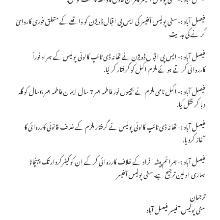
فیصل آباد :- سٹی پولیس آفیسر کی ایس پی اقبال ڈویژن کو واقعے کے متعلق فوری کاروائ
کر نے کی ہدایت
فیصل آباد :- ایس پی اقبال ڈویژن نے تھانہ ڈی ٹائپ کالونی پولیس کے ہمراہ فوراً
کارروائی کرتے ہوئے ملزم اکمل کو گرفتار کر لیا.
فیصل آباد :- اکمل نامی ملزم نے بچیوں نور فاطمہ بعمر 7 سال ایمان فاطمہ بعمر 6سال کو گلہ
دبا کر قتل کیا.
فیصل آباد :- تھانہ ڈی ٹائپ کالونی پولیس نے گرفتار ملزم کے خلاف قانونی کارروائی کا
آغاز کردیا.
فیصل آباد :- جرائم پیشہ افراد کے خلاف کارروائی کرکے ان کو کیفرکردار تک پہنچانا
ہماری اولین ترجیح ہے. سٹی پولیس آفیسر
ترجمان
سٹی پولیس آفیسر فیصل آباد