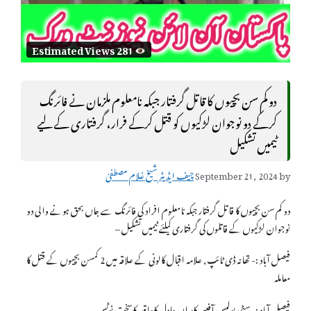
Estimated Views 281
دو کم سن بچیوں کا قاتل گرفتار جبکہ نامعلوم ملزمان نے فائرنگ
کرکے دو نوجوان لڑکیوں کو قتل کرکے فرار، گرفتاری کے لیے
ٹیمیں تشکیل
by
September 21, 2024
چیف ایڈیٹر شیخ غلام مصطفیٰ
دو کم سن بچیوں کا قاتل گرفتار جبکہ نامعلوم افراد کی فائرنگ سے جاں بحق ہونے والی دو
نوجوان لڑکیوں کے قاتلوں کی گرفتاری کیلئے ٹیمیں تشکیل –
فیصل آباد :- تھانہ ڈی ٹائپ, علامہ اقبال کالونی کے علاقہ میں 2 کمسن بچیوں کے قتل کا
معاملہ
فیصل آباد :- سٹی پولیس آفیسر کامران عادل کاواقعہ کاسخت نوٹس.