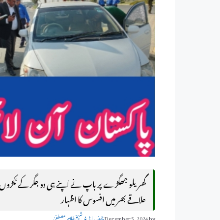
گھریلو جھگڑے پر باپ نے اپنے ہی دو جگر کے ٹکڑوں اور ب
علاقے بھر میں افسوس کا اظہار
by
December 5, 2024
چیف ایڈیٹر شیخ غلام مصطفیٰ