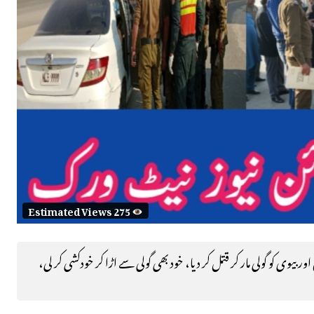
Estimated Views 275
یوی کو گولی مار کر قتل کر دیا، خود بھی گولی سے اڑا کر خودکشی کر لی،