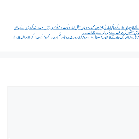
 فلاح پارٹی PFP کے انٹرا پارٹی انتخابات کے بعدسیشن 2024تا2028 کے لئے کابینہ کا اعلان کردیاگیا پارٹی چیئرمین محمد رمضان مغل ایڈووکیٹ و سیکرٹری جنرل سید راشد گردیزی نےباہمی
ماجی حلقوں کی جانب سے مبارکباد کے پیغامات ۔۔
 رضا اچانک حادثے کا شکار، ہسپتال میں دم توڑ گیا، رپورٹ پروفیسر حکیم طاہر محمود جنجوعہ، ڈاکٹر غلام اللہ فاروقی