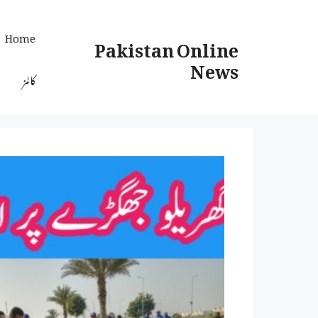
Ski
t
Home
Pakistan Online
conten
News
کالمز