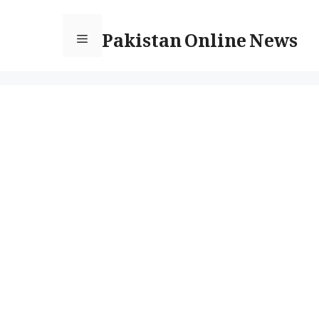
Ski
Pakistan Online News
t
Menu
conten