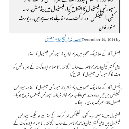
سپورٹس فیسٹیول کا افتتاح کیا، فیسٹیول میں بیڈمنٹن،رسہ
کشی،اتھلیٹکس اور کرکٹ کے مقابلے ہو رہے ہیں، رپورٹ
منور خان
by
December 25, 2024
چیف ایڈیٹر شیخ غلام مصطفیٰ
فیصل آباد کے علاقہ چک جھمرہ میں مریم نواز یوتھ سپورٹس فیسٹیول کا انعقاد
ڈپٹی کمشنر کیپٹن(ر)ندیم ناصر نے چیف آرگنائزر رانا حسام ایڈووکیٹ کے ہمراہ شٹل کو
ہٹ لگاکر سپورٹس فیسٹیول کا افتتاح کیا-
فیصل آباد کے علاقہ چک جھمرہ میں مریم نواز یوتھ سپورٹس فیسٹیول کا انعقاد۔سپورٹس
کمپلیکس میں تین روزہ وزیراعلی پنجاب مریم نواز شریف سپورٹس فیسٹول شروع ہوگیا۔
فیسٹول 25 دسمبر تک جاری رہےگا۔
فیسٹیول میں بیڈمنٹن،رسہ کشی،اتھلیٹکس اور کرکٹ کے مقابلے ہونگے۔ سپورٹس
فیسٹیول میں ڈپٹی کمشنر کیپٹن(ر)ندیم ناصر نے چیف آرگنائزر رانا حسام ایڈووکیٹ کے