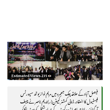
Estimated Views 235
فیصل آباد کے علاقہ چک جھمرہ میں مریم نواز یوتھ سپورٹس
فیسٹیول کا انعقاد، ڈپٹی کمشنر کیپٹن(ر)ندیم ناصر نے چیف
آرگنائزر رانا حسام ایڈووکیٹ کے ہمراہ شٹل کو ہٹ لگاکر