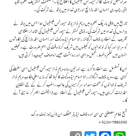
ہمراہ شٹل کو ہٹ لگاکر سپورٹس فیسٹیول کا افتتاح کیا۔اسسٹنٹ کمشنر چک جھمرہ شاہد
بشیر،چوہدری احسان اللہ وڑائچ اور بڑی تعداد میں یوتھ نے شرکت کی۔
تاریخ میں پہلی بار چک جھمرہ میں مریم نواز یوتھ سپورٹس فیسٹیول ہوا جس میں یوتھ نے
ہزاروں کی تعداد میں شرکت کی۔ ڈپٹی کمشنر نے سپورٹس فیسٹیول کی شاندار افتتاحی
تقریب کے انعقاد پر چیف آرگنائزر رانا حسام ایڈووکیٹ اور احسان اللہ وڑائچ کی اکاوشوں
کو سراہا اور کہا کہ نوجوانوں کو کھیلوں میں شریک کرنا وقت کی اہم ضرورت ہے۔کھیلیں
انسان میں نظم وضبط،تحمل مزاجی اور برداشت جیسے اوصاف حمیدہ پیدا کرتی ہیں-
جن کا تسلسل سے انعقاد ناگزیر ہے اور تین روزہ مریم نواز سپورٹس فیسٹیول اسی سلسلے کی
کڑی ہے۔مزید چیف آرگنائزر رانا حسام ایڈووکیٹ کا کہنا تھا کہ وزیراعلی پنجاب مریم نواز
شریف نوجوانوں کو صحت مندانہ سرگرمیوں کی جانب راغب کرنے کے لئے انقلابی
اقدامات کررہی ہیں۔سپورٹس فیسٹیول کے انعقاد سے بڑا ٹیلنٹ ابھر کر سامنے آئے
گا۔
شیخ غلام مصطفیٰ سی ای او و چیف ایڈیٹر جھنگ ان لائن نیوز نیٹ ورک
923417886500 +