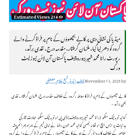
Estimated Views 214
میڈیا کی نشانی دہی پر کالے بچھوؤں کے نام پر فراڈ کرنے والے
گروہ کو دھر لیا گیا، ملزمان گرفتار، مقدمہ درج، نقدی برآمد،
رپورٹ رانا محمد شبیر بیوروچیف پاکستان آن لائن نیوز نیٹ
ورک
by
November 13, 2025
چیف ایڈیٹر شیخ غلام مصطفیٰ
کالے بچھوؤں کے نام پر فراڈ کا معاملہ ،گروہ کے خلاف مقدمہ درج، ملزمان گرفتار، نقدی
بھی برآمد –
کمالیہ ٹوبہ ٹیک سنگھ (رانا محمد شبیر بیوروچیف) ڈی پی او ٹوبہ ٹیک سنگھ عبادت نثار کی
ہدایات پر ایس ایچ او تھانہ بُھسی کمالیہ محمد عون رضا نے اپنی ٹیم کے ہمراہ جرائم پیشہ
عناصر کے خلاف کارروائی کرتے ہوئے کالے بچھوؤں کے نام پر فراڈ کرنے والے گروہ