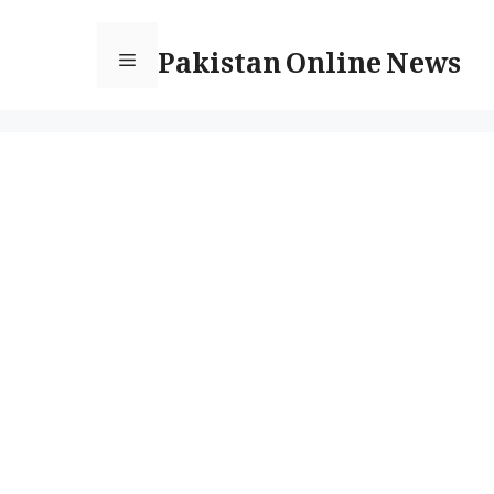
Ski
Pakistan Online News
t
Menu
conten