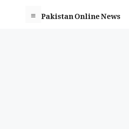
Ski
Pakistan Online News
t
Menu
conten