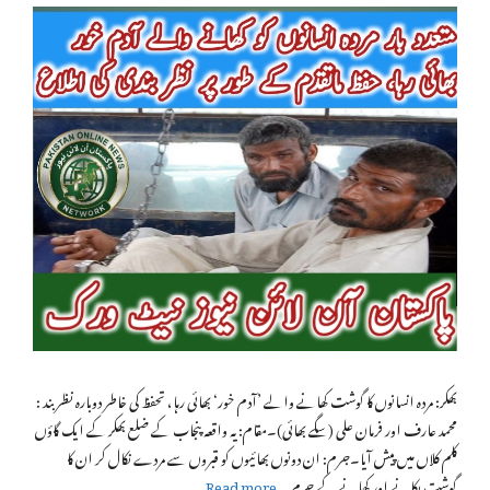
بھکر: مردہ انسانوں کا گوشت کھانے والے ’آدم خور‘ بھائی رہا، تحفظ کی خاطر دوبارہ نظربند :
محمد عارف اور فرمان علی (سگے بھائی)۔مقام: یہ واقعہ پنجاب کے ضلع بھکر کے ایک گاؤں
کلم کلاں میں پیش آیا۔جرم: ان دونوں بھائیوں کو قبروں سے مردے نکال کر ان کا
گوشت پکانے اور کھانے کے جرم …
Read more