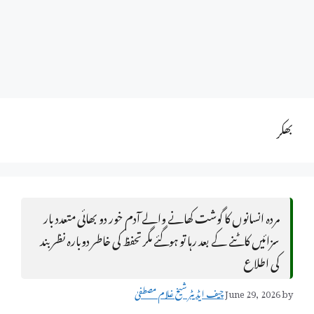
بھکر
مردہ انسانوں کا گوشت کھانے والے آدم خور دو بھائی متعدد بار
سزائیں کاٹنے کے بعد رہا تو ہوگئے مگر تحفظ کی خاطر دوبارہ نظر بند
کی اطلاع
by
June 29, 2026
چیف ایڈیٹر شیخ غلام مصطفیٰ