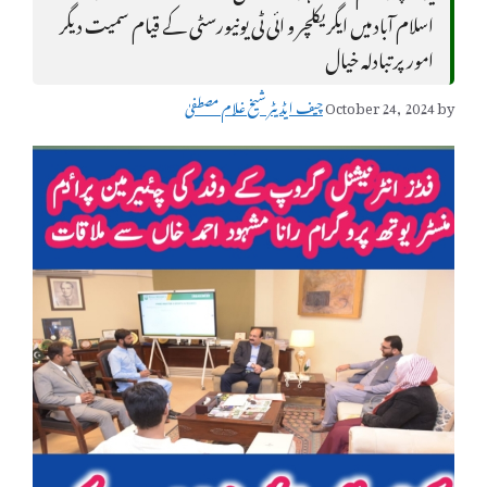
اسلام آباد میں ایگریکلچر و ائی ٹی یونیورسٹی کے قیام سمیت دیگر
امور پر تبادلہ خیال
by
October 24, 2024
چیف ایڈیٹر شیخ غلام مصطفیٰ