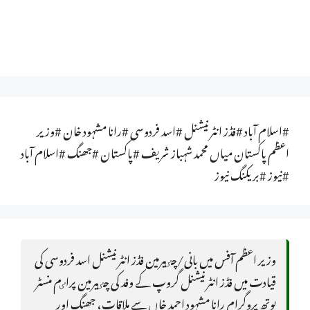
#اسلام آباد #فڈز انٹرنیشنل #اسد فردوسی #رانا مشہود خان #وزیر
اعظم پاکستان میاں محمد شہباز شریف #پاکستان #جھنگ #اسلام آباد
#نیوز #بریکنگ نیوز
وزیر اعظم آفس میں بانی/چٸیرمین فڈز انٹرنیشنل اسد فردوسی کی
قیادت میں فڈز انٹرنیشنل گروپ کے وفد کی چٸیرمین پراٸم منسٹر
یوتھ پروگرام رانا مشہود احمد خاں سے ملاقات، جھنگ اور