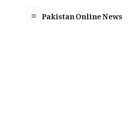
Ski
Pakistan Online News
t
Menu
conten