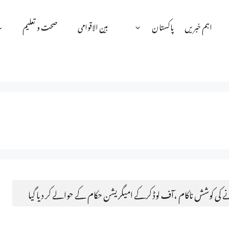
اہم خبریں
پاکستان
بین الاقوامی
صحت و تعلیم
س
نے کی کوشش ناکام ،آف لوڈ کرکے امیگریشن حکام کے حوالے کر دیا گیا