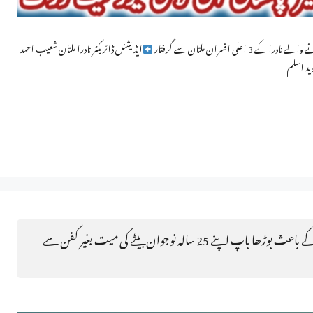
ی افسران ملتان سے گرفتار
ایڈیشنل ڈائریکٹر نادرا ملتان شعیب احمد
ید اسلم
غربت کی انتہا، کفن خریدنے کے لیے پیسے نہ ہونے کے باعث بوڑھا باپ اپنے 25 سالہ نوجوان بیٹے کی میت بغیر کفن سے