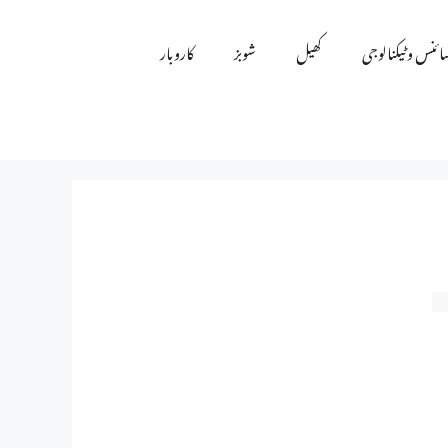
ائنس و ٹیکنالوجی
کھیل
شوبز
کاروبار