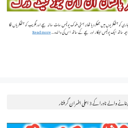
انوکھا کارنامہ….. ایک بہت بڑے مجرم گینگسٹر 7 سالہ اشتہاری کو ہتھکڑیوں میں جھکڑ دیا تھانہ بستی ملوک پولیس سات سالہ بچے اورنگزیب کو ہتھکڑیاں لگا
 بچہ ساتھ ایک پولیس اہلکار اور بچے کے ساتھ اس کی والدہ …
Read more
درا کے 3 اعلی افسران گرفتار