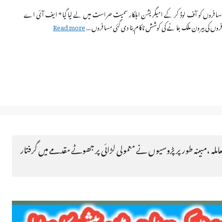
علی ریزیڈنٹ کارڈ پر مسافروں کی بیرون ملک جانے کی کوشش ناکام – 3 مسافروں کو آف لوڈ کر کے امیگریشن اہلکار سمیت حراست میں لے لیا گیا* ایف آئی اے
Read more
املہ ،مبینہ طور پر پڑوسیوں نے معمولی لڑائی پر جھوٹے مقدمے میں گرفتار