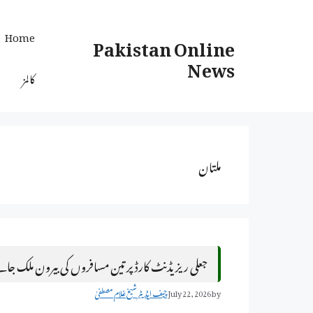
Ski
t
Home
Pakistan Online
conten
News
کالمز
ملتان
جعلی ریزیڈنٹ کارڈ پر تین مسافروں کی بیرون ملک جا
by
July 22, 2026
چیف ایڈیٹر شیخ غلام مصطفیٰ